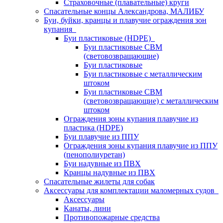
Страховочные (плавательные) круги
Спасательные концы Александрова, МАЛИБУ
Буи, буйки, кранцы и плавучие ограждения зон
купания
Буи пластиковые (HDPE)
Буи пластиковые СВМ
(световозвращающие)
Буи пластиковые
Буи пластиковые с металлическим
штоком
Буи пластиковые СВМ
(световозвращающие) с металлическим
штоком
Ограждения зоны купания плавучие из
пластика (HDPE)
Буи плавучие из ППУ
Ограждения зоны купания плавучие из ППУ
(пенополиуретан)
Буи надувные из ПВХ
Кранцы надувные из ПВХ
Спасательные жилеты для собак
Аксессуары для комплектации маломерных судов
Аксессуары
Канаты, лини
Противопожарные средства