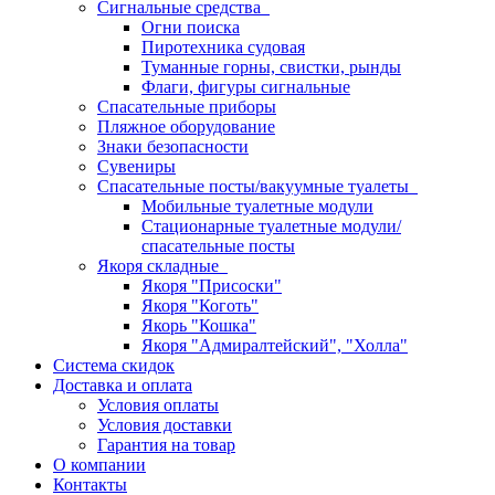
Сигнальные средства
Огни поиска
Пиротехника судовая
Туманные горны, свистки, рынды
Флаги, фигуры сигнальные
Спасательные приборы
Пляжное оборудование
Знаки безопасности
Сувениры
Спасательные посты/вакуумные туалеты
Мобильные туалетные модули
Стационарные туалетные модули/
спасательные посты
Якоря складные
Якоря "Присоски"
Якоря "Коготь"
Якорь "Кошка"
Якоря "Адмиралтейский", "Холла"
Система скидок
Доставка и оплата
Условия оплаты
Условия доставки
Гарантия на товар
О компании
Контакты