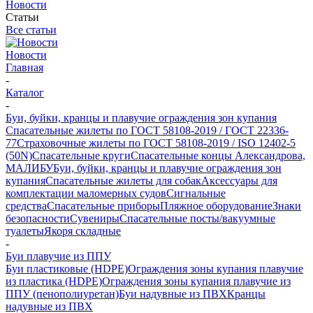
Новости
Статьи
Все статьи
Новости
Главная
-
Каталог
-
Буи, буйки, кранцы и плавучие ограждения зон купания
Спасательные жилеты по ГОСТ 58108-2019 / ГОСТ 22336-
77
Страховочные жилеты по ГОСТ 58108-2019 / ISO 12402-5
(50N)
Спасательные круги
Спасательные концы Александрова,
МАЛИБУ
Буи, буйки, кранцы и плавучие ограждения зон
купания
Спасательные жилеты для собак
Аксессуары для
комплектации маломерных судов
Сигнальные
средства
Спасательные приборы
Пляжное оборудование
Знаки
безопасности
Сувениры
Спасательные посты/вакуумные
туалеты
Якоря складные
-
Буи плавучие из ППУ
Буи пластиковые (HDPE)
Ограждения зоны купания плавучие
из пластика (HDPE)
Ограждения зоны купания плавучие из
ППУ (пенополиуретан)
Буи надувные из ПВХ
Кранцы
надувные из ПВХ