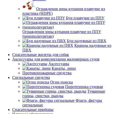
Ограждения зоны купания плавучие из
пластика (HDPE)
Буи плавучие из ППУ
Ограждения зоны купания плавучие из ППУ
(пенополиуретан)
Буи надувные из ПВХ
Кранцы надувные из
ПВХ
Спасательные жилеты для собак
Аксессуары для комплектации маломерных судов
Аксессуары
Канаты, лини
Противопожарные средства
Сигнальные средства
Огни поиска
Пиротехника судовая
Туманные
горны, свистки, рынды
Флаги, фигуры
сигнальные
Спасательные приборы