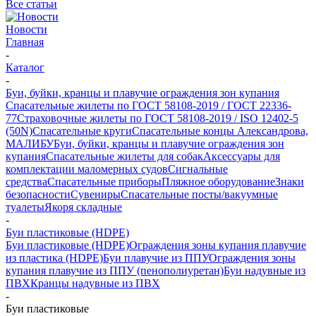
Все статьи
Новости
Главная
-
Каталог
-
Буи, буйки, кранцы и плавучие ограждения зон купания
Спасательные жилеты по ГОСТ 58108-2019 / ГОСТ 22336-
77
Страховочные жилеты по ГОСТ 58108-2019 / ISO 12402-5
(50N)
Спасательные круги
Спасательные концы Александрова,
МАЛИБУ
Буи, буйки, кранцы и плавучие ограждения зон
купания
Спасательные жилеты для собак
Аксессуары для
комплектации маломерных судов
Сигнальные
средства
Спасательные приборы
Пляжное оборудование
Знаки
безопасности
Сувениры
Спасательные посты/вакуумные
туалеты
Якоря складные
-
Буи пластиковые (HDPE)
Буи пластиковые (HDPE)
Ограждения зоны купания плавучие
из пластика (HDPE)
Буи плавучие из ППУ
Ограждения зоны
купания плавучие из ППУ (пенополиуретан)
Буи надувные из
ПВХ
Кранцы надувные из ПВХ
-
Буи пластиковые