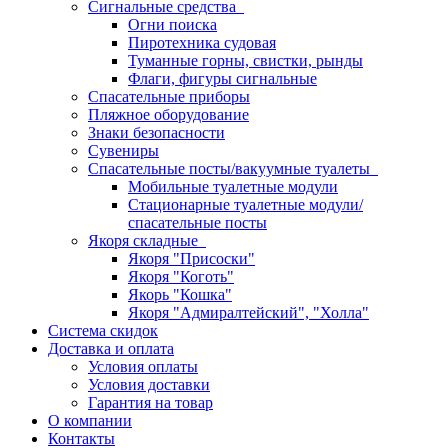
Сигнальные средства
Огни поиска
Пиротехника судовая
Туманные горны, свистки, рынды
Флаги, фигуры сигнальные
Спасательные приборы
Пляжное оборудование
Знаки безопасности
Сувениры
Спасательные посты/вакуумные туалеты
Мобильные туалетные модули
Стационарные туалетные модули/
спасательные посты
Якоря складные
Якоря "Присоски"
Якоря "Коготь"
Якорь "Кошка"
Якоря "Адмиралтейский", "Холла"
Система скидок
Доставка и оплата
Условия оплаты
Условия доставки
Гарантия на товар
О компании
Контакты