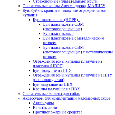
Страховочные (плавательные) круги
Спасательные концы Александрова, МАЛИБУ
Буи, буйки, кранцы и плавучие ограждения зон
купания
Буи пластиковые (HDPE)
Буи пластиковые СВМ
(световозвращающие)
Буи пластиковые
Буи пластиковые с металлическим
штоком
Буи пластиковые СВМ
(световозвращающие) с металлическим
штоком
Ограждения зоны купания плавучие из
пластика (HDPE)
Буи плавучие из ППУ
Ограждения зоны купания плавучие из ППУ
(пенополиуретан)
Буи надувные из ПВХ
Кранцы надувные из ПВХ
Спасательные жилеты для собак
Аксессуары для комплектации маломерных судов
Аксессуары
Канаты, лини
Противопожарные средства