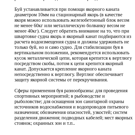
Буй устанавливается при помощи якорного каната
диаметром 10мм на стационарный якорь (в качестве
якоря можно использовать железобетонный блок весом
не менее 60кг или металлическую болванку весом не
менее 40кг). Следует обратить внимание на то, что при
швартовке судна якорь и якорный канат подбираются из
расчета водоизмещения судна и должны удерживать не
только буй, но и само судно. Для стабилизации буя в
вертикальном положении, рекомендуется использовать
кусок металлической цепи, которая крепится к вертлюгу
посредством скобы, потом к цепи крепится якорный
канат. Допускается крепление якорного каната
непосредственно к вертлюгу. Вертлюг обеспечивает
защиту якорной системы от перекручивания.
Сферы применения буя разнообразны: для проведения
спортивных мероприятий; в рыбоводстве и
рыболовстве; для оснащения зон санитарной охраны
источников водоснабжения и водопроводов питьевого
назначения; обозначения опасностей, узкостей; систем
разделения движения; подводных кабелей; мест якорных
стоянок; охранных зон и т.п..