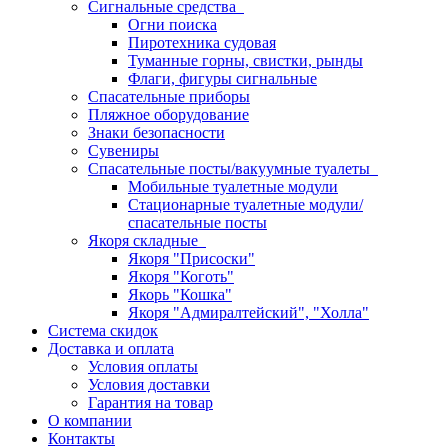
Сигнальные средства
Огни поиска
Пиротехника судовая
Туманные горны, свистки, рынды
Флаги, фигуры сигнальные
Спасательные приборы
Пляжное оборудование
Знаки безопасности
Сувениры
Спасательные посты/вакуумные туалеты
Мобильные туалетные модули
Стационарные туалетные модули/
спасательные посты
Якоря складные
Якоря "Присоски"
Якоря "Коготь"
Якорь "Кошка"
Якоря "Адмиралтейский", "Холла"
Система скидок
Доставка и оплата
Условия оплаты
Условия доставки
Гарантия на товар
О компании
Контакты