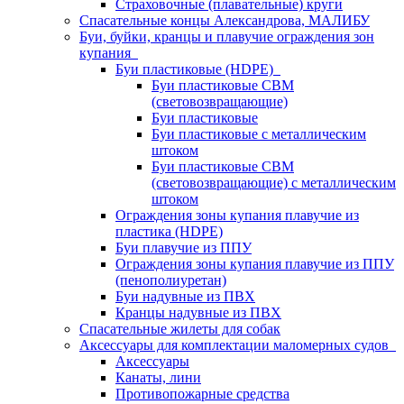
Страховочные (плавательные) круги
Спасательные концы Александрова, МАЛИБУ
Буи, буйки, кранцы и плавучие ограждения зон
купания
Буи пластиковые (HDPE)
Буи пластиковые СВМ
(световозвращающие)
Буи пластиковые
Буи пластиковые с металлическим
штоком
Буи пластиковые СВМ
(световозвращающие) с металлическим
штоком
Ограждения зоны купания плавучие из
пластика (HDPE)
Буи плавучие из ППУ
Ограждения зоны купания плавучие из ППУ
(пенополиуретан)
Буи надувные из ПВХ
Кранцы надувные из ПВХ
Спасательные жилеты для собак
Аксессуары для комплектации маломерных судов
Аксессуары
Канаты, лини
Противопожарные средства