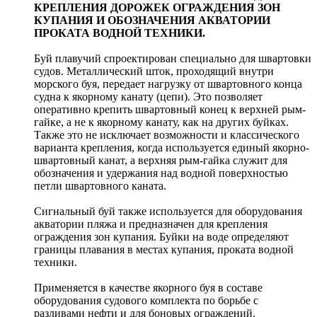
КРЕПЛЕНИЯ ДОРОЖЕК ОГРАЖДЕНИЯ ЗОН
КУПАНИЯ И ОБОЗНАЧЕНИЯ АКВАТОРИИ
ПРОКАТА ВОДНОЙ ТЕХНИКИ.
Буй плавучий спроектирован специально для швартовки
судов. Металлический шток, проходящий внутри
морского буя, передает нагрузку от швартовного конца
судна к якорному канату (цепи). Это позволяет
оперативно крепить швартовный конец к верхней рым-
гайке, а не к якорному канату, как на других буйках.
Также это не исключает возможности и классического
варианта крепления, когда используется единый якорно-
швартовный канат, а верхняя рым-гайка служит для
обозначения и удержания над водной поверхностью
петли швартовного каната.
Сигнальный буй также используется для оборудования
акватории пляжа и предназначен для крепления
ограждения зон купания. Буйки на воде определяют
границы плавания в местах купания, проката водной
техники.
Применяется в качестве якорного буя в составе
оборудования судового комплекта по борьбе с
разливами нефти и для боновых ограждений.