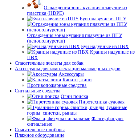
Ограждения зоны купания плавучие из
пластика (HDPE)
Буи плавучие из ППУ
Ограждения зоны купания плавучие из ППУ
(пенополиуретан)
Буи надувные из ПВХ
Кранцы надувные из
ПВХ
Спасательные жилеты для собак
Аксессуары для комплектации маломерных судов
Аксессуары
Канаты, лини
Противопожарные средства
Сигнальные средства
Огни поиска
Пиротехника судовая
Туманные
горны, свистки, рынды
Флаги, фигуры
сигнальные
Спасательные приборы
Пляжное оборудование