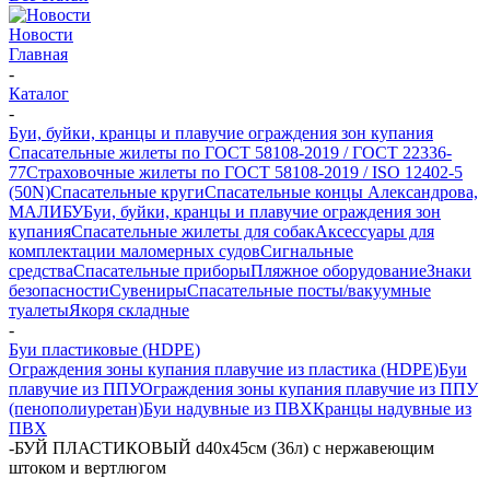
Новости
Главная
-
Каталог
-
Буи, буйки, кранцы и плавучие ограждения зон купания
Спасательные жилеты по ГОСТ 58108-2019 / ГОСТ 22336-
77
Страховочные жилеты по ГОСТ 58108-2019 / ISO 12402-5
(50N)
Спасательные круги
Спасательные концы Александрова,
МАЛИБУ
Буи, буйки, кранцы и плавучие ограждения зон
купания
Спасательные жилеты для собак
Аксессуары для
комплектации маломерных судов
Сигнальные
средства
Спасательные приборы
Пляжное оборудование
Знаки
безопасности
Сувениры
Спасательные посты/вакуумные
туалеты
Якоря складные
-
Буи пластиковые (HDPE)
Ограждения зоны купания плавучие из пластика (HDPE)
Буи
плавучие из ППУ
Ограждения зоны купания плавучие из ППУ
(пенополиуретан)
Буи надувные из ПВХ
Кранцы надувные из
ПВХ
-
БУЙ ПЛАСТИКОВЫЙ d40х45см (36л) с нержавеющим
штоком и вертлюгом