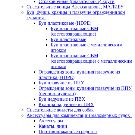
Страховочные (плавательные) круги
Спасательные концы Александрова, МАЛИБУ
Буи, буйки, кранцы и плавучие ограждения зон
купания
Буи пластиковые (HDPE)
Буи пластиковые СВМ
(световозвращающие)
Буи пластиковые
Буи пластиковые с металлическим
штоком
Буи пластиковые СВМ
(световозвращающие) с металлическим
штоком
Ограждения зоны купания плавучие из
пластика (HDPE)
Буи плавучие из ППУ
Ограждения зоны купания плавучие из ППУ
(пенополиуретан)
Буи надувные из ПВХ
Кранцы надувные из ПВХ
Спасательные жилеты для собак
Аксессуары для комплектации маломерных судов
Аксессуары
Канаты, лини
Противопожарные средства