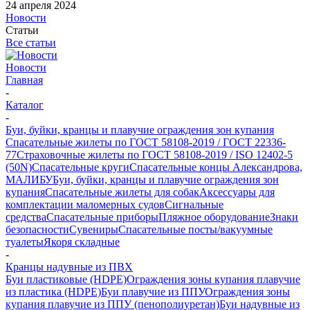
24 апреля 2024
Новости
Статьи
Все статьи
Новости
Главная
-
Каталог
-
Буи, буйки, кранцы и плавучие ограждения зон купания
Спасательные жилеты по ГОСТ 58108-2019 / ГОСТ 22336-
77
Страховочные жилеты по ГОСТ 58108-2019 / ISO 12402-5
(50N)
Спасательные круги
Спасательные концы Александрова,
МАЛИБУ
Буи, буйки, кранцы и плавучие ограждения зон
купания
Спасательные жилеты для собак
Аксессуары для
комплектации маломерных судов
Сигнальные
средства
Спасательные приборы
Пляжное оборудование
Знаки
безопасности
Сувениры
Спасательные посты/вакуумные
туалеты
Якоря складные
-
Кранцы надувные из ПВХ
Буи пластиковые (HDPE)
Ограждения зоны купания плавучие
из пластика (HDPE)
Буи плавучие из ППУ
Ограждения зоны
купания плавучие из ППУ (пенополиуретан)
Буи надувные из