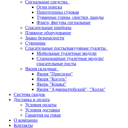
Сигнальные средства
Огни поиска
Пиротехника судовая
Туманные горны, свистки, рынды
Флаги, фигуры сигнальные
Спасательные приборы
Пляжное оборудование
Знаки безопасности
Сувениры
Спасательные посты/вакуумные туалеты
Мобильные туалетные модули
Стационарные туалетные модули/
спасательные посты
Якоря складные
Якоря "Присоски"
Якоря "Коготь"
Якорь "Кошка"
Якоря "Адмиралтейский", "Холла"
Система скидок
Доставка и оплата
Условия оплаты
Условия доставки
Гарантия на товар
О компании
Контакты